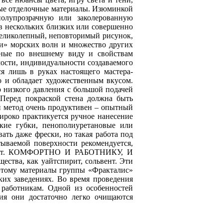
вные отделочные материалы. Изюминкой
полупрозрачную или заколерованную
в нескольких близких или совершенно
великолепный, неповторимый рисунок,
и» морских волн и множество других
льные по внешнему виду и свойствам
ости, индивидуальности создаваемого
 лишь в руках настоящего мастера-
о и обладает художественным вкусом.
 низкого давления с большой подачей
. Перед покраской стена должна быть
й метод очень продуктивен – опытный
ироко практикуется ручное нанесение
ские губки, пенополиуретановые или
ать даже фрески, но такая работа под
ываемой поверхности рекомендуется,
иалист. КОМФОРТНО И РАБОТНИКУ, И
ества, как уайтспирит, сольвент. Эти
оэтому материалы группы «Фракталис»
ких заведениях. Во время проведения
 работникам. Одной из особенностей
ния они достаточно легко очищаются