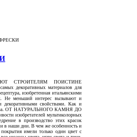
ФРЕСКИ
КИ
АЮТ СТРОИТЕЛЯМ ПОИСТИНЕ
ых декоративных материалов для
ецептура, изобретенная итальянскими
мя. Не меньший интерес вызывают и
и декоративными свойствами. Как и
терьера. ОТ НАТУРАЛЬНОГО КАМНЯ ДО
ости изобретателей мультиколорных
недрение в производство этих красок
и в наши дни. В чем же особенность и
 покрытия имели только один цвет с
все нюансы цвета, игру света и тени,