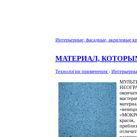
Интерьерные, фасадные, акриловые к
МАТЕРИАЛ, КОТОРЫ
Технологии применения
-
Интерьерны
МУЛЬ
НЕОГРА
окончат
мастер
матери
«венец
«МОКРОГ
красок,
приблиз
отличит
различн