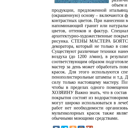
объем и
продукции, предложенной итальянц
(окрашенную) основу – включаются ф
контрастных цветов. При нанесении 
напоминающий гранит или натуральн
цветов, оттенков и фактур. Специа
архитектурно-художественные покрыт
рисунка. СТЕНЫ МАСТЕРА БОЯТСЯ! В
декоратора, который не только в со
Существуют различные техники нанес
воздуха (до 1200 л/мин), в результ
соответствующим образом подготовле
мастер за день может обработать по
красок. Для этого используются сп
пенополистирольные штампы и т.д. Де
силу только настоящему мастеру. П
чтобы в пределах одного помещен
ХОЗЯИНУ Важно знать, что в состав м
покрытия состоят из водорастоворим
могут широко использоваться в лече
работ нет необходимости организов
мультиколорных красок также являе
обычными моющими средствами.