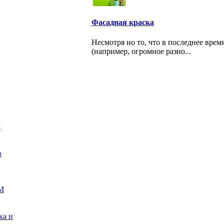
Фасадная краска
Несмотря но то, что в последнее вре
(например, огромное разно...
М
в
М
ка и