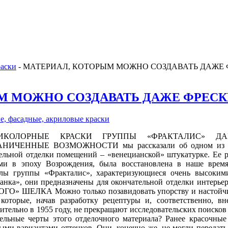
раски
-
МАТЕРИАЛ, КОТОРЫМ МОЖНО СОЗДАВАТЬ ДАЖЕ 
М МОЖНО СОЗДАВАТЬ ДАЖЕ ФРЕС
е, фасадные, акриловые краски
ТИКОЛОРНЫЕ КРАСКИ ГРУППЫ «ФРАКТАЛИС» Д
НИЧЕННЫЕ ВОЗМОЖНОСТИ мы рассказали об одном из сам
ельной отделки помещений – «венецианской» штукатурке. Ее р
ами в эпоху Возрождения, была восстановлена в наше вре
алы группы «Фракталис», характеризующиеся очень высоким
ианка», они предназначены для окончательной отделки ин
О» ШЕЛКА Можно только позавидовать упорству и настойчив
 которые, начав разработку рецептуры и, соответственно, в
ительно в 1955 году, не прекращают исследовательских поисков 
ельные черты этого отделочного материала? Ранее красочные
ыми вариантами оттенков. Они, конечно же, не могли передать 