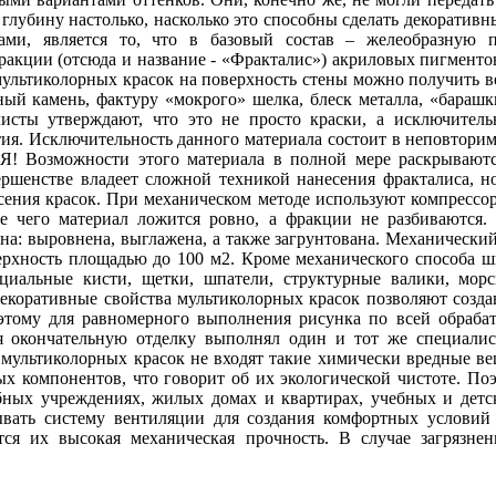
 глубину настолько, насколько это способны сделать декорати
ами, является то, что в базовый состав – желеобразную 
ракции (отсюда и название - «Фракталис») акриловых пигменто
мультиколорных красок на поверхность стены можно получить 
ый камень, фактуру «мокрого» шелка, блеск металла, «барашк
листы утверждают, что это не просто краски, а исключите
ия. Исключительность данного материала состоит в неповторим
озможности этого материала в полной мере раскрываются
вершенстве владеет сложной техникой нанесения фракталиса, н
ения красок. При механическом методе используют компрессор
ате чего материал ложится ровно, а фракции не разбиваются
на: выровнена, выглажена, а также загрунтована. Механически
верхность площадью до 100 м2. Кроме механического способа ш
ециальные кисти, щетки, шпатели, структурные валики, мор
коративные свойства мультиколорных красок позволяют создав
оэтому для равномерного выполнения рисунка по всей обрабат
ия окончательную отделку выполнял один и тот же спец
ультиколорных красок не входят такие химически вредные вещ
ых компонентов, что говорит об их экологической чистоте. П
бных учреждениях, жилых домах и квартирах, учебных и детс
ывать систему вентиляции для создания комфортных условий
тся их высокая механическая прочность. В случае загрязне