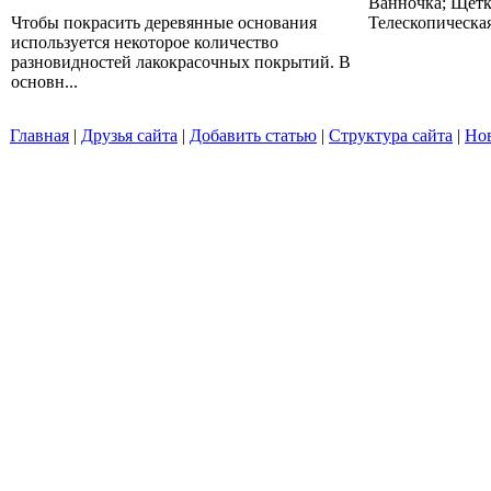
Ванночка; Щетка
Чтобы покрасить деревянные основания
Телескопическая
используется некоторое количество
разновидностей лакокрасочных покрытий. В
основн...
Главная
|
Друзья сайта
|
Добавить статью
|
Структура сайта
|
Но