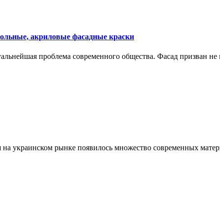
ольные, акриловые фасадные краски
туальнейшая проблема современного общества. Фасад призван не 
мя на украинском рынке появилось множество современных мате