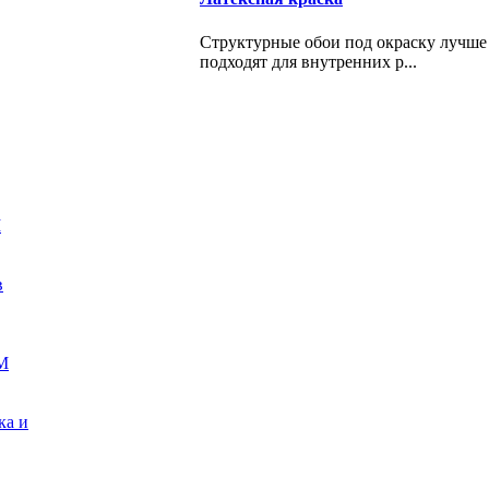
Структурные обои под окраску лучше 
подходят для внутренних р...
М
в
М
ка и