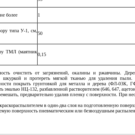
не более
1
ору типа У-1, см,
50
ору ТМЛ (маятник
0,15
ность очистить от загрязнений, окалины и ржавчины. Дере
й шкуркой и протереть мягкой тканью для удаления пыли. Г
ности покрыть грунтовкой для металла и дерева (ФЛ-03К, ГФ-
 эмалью НЦ-132, разбавленной растворителем (646, 647, ацетон
емешать, предварительно удалив пленку с поверхности. При не
краскораспылителем в один-два слоя на подготовленную поверх
емую поверхность пневматическим или безвоздушным распылен