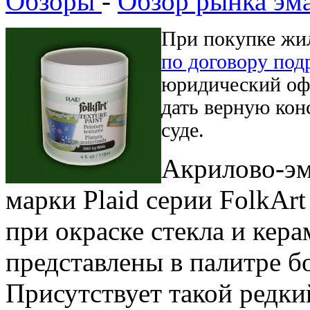
Обзоры
-
Обзор рынка эм
При покупке жи
по договору под
юридический офи
дать верную кон
суде.
Акрилово-эм
марки Plaid серии FolkArt
при окраске стекла и кер
представлены в палитре бо
Присутствует такой редки