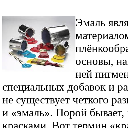
Эмаль явл
материалом
плёнкообр
основы, на
ней пигмен
специальных добавок и р
не существует четкого ра
и «эмаль». Порой бывает,
красками. Вот термин «к