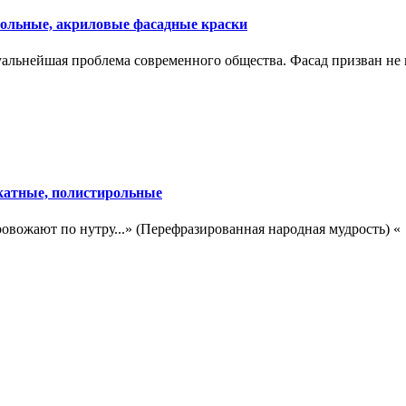
ольные, акриловые фасадные краски
туальнейшая проблема современного общества. Фасад призван не 
катные, полистирольные
ровожают по нутру...» (Перефразированная народная мудрость) «