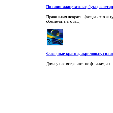
Поливинилацетатные, бутадиенстир
Правильная покраска фасада - это ак
обеспечить его защ...
Фасадные краски, акриловые, сили
Дома у нас встречают по фасадам, а п
М