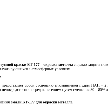
итумной краски БТ-177 – окраска металла
с целью защиты пов
сплуатирующихся в атмосферных условиях.
а
:
 представляет собой суспензию алюминиевой пудры ПАП – 2 п
я непосредственно перед нанесением путем смешения 80 – 85% л
нения эмали БТ-177 для окраски металла
.